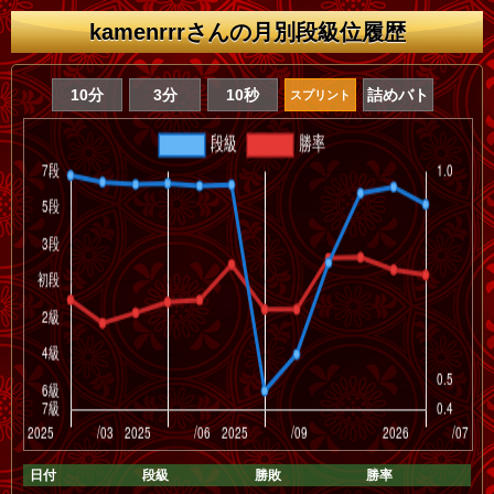
kamenrrrさんの月別段級位履歴
10分
3分
10秒
詰めバト
スプリント
日付
段級
勝敗
勝率