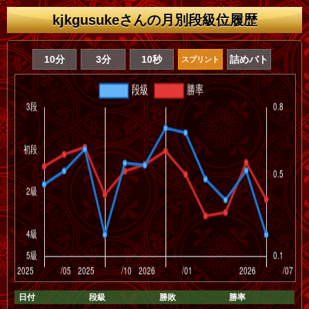
kjkgusukeさんの月別段級位履歴
10分
3分
10秒
詰めバト
スプリント
日付
段級
勝敗
勝率