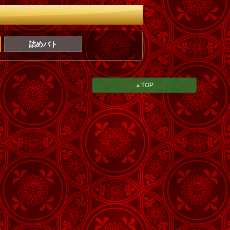
詰めバト
▲TOP