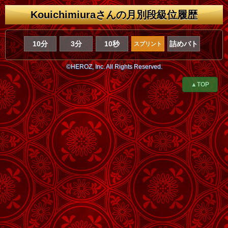
Kouichimiuraさんの月別段級位履歴
10分
3分
10秒
詰めバト
スプリント
©HEROZ, Inc. All Rights Reserved.
▲TOP