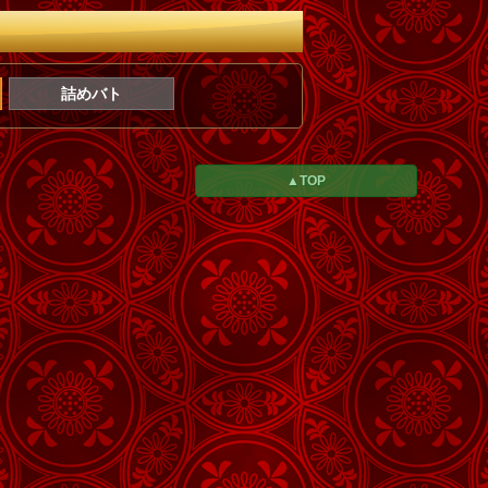
詰めバト
▲TOP