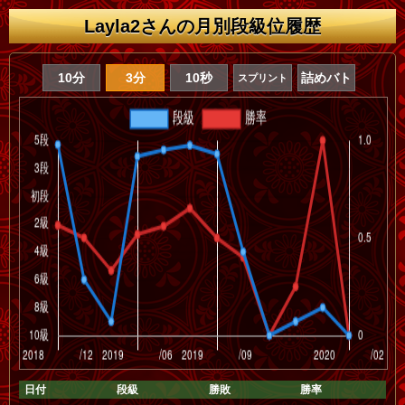
Layla2さんの月別段級位履歴
10分
3分
10秒
詰めバト
スプリント
日付
段級
勝敗
勝率