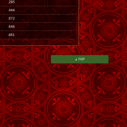
.285
.444
.672
.646
.661
▲TOP