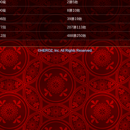
00級
2勝5敗
00級
8勝10敗
08段
39勝19敗
77段
207勝113敗
12段
488勝250敗
©HEROZ, Inc. All Rights Reserved.