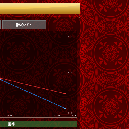
詰めバト
勝率