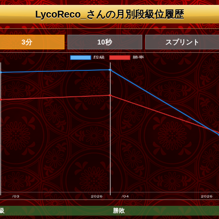
LycoReco_さんの月別段級位履歴
3分
10秒
スプリント
級
勝敗