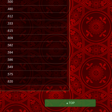
.500
.480
.612
.333
.615
.609
.582
.594
.586
.549
.575
.620
▲TOP