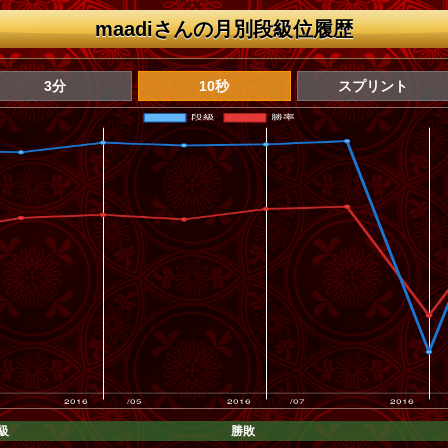
maadiさんの月別段級位履歴
3分
10秒
スプリント
級
勝敗