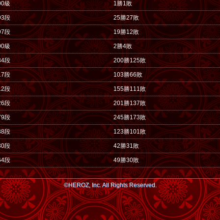
00級
1勝1敗
93段
25勝27敗
97段
19勝12敗
00級
2勝4敗
34段
200勝125敗
17段
103勝66敗
12段
155勝111敗
26段
201勝137敗
79段
245勝173敗
88段
123勝101敗
30段
42勝31敗
64段
49勝30敗
©HEROZ, Inc. All Rights Reserved.