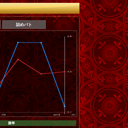
詰めバト
勝率