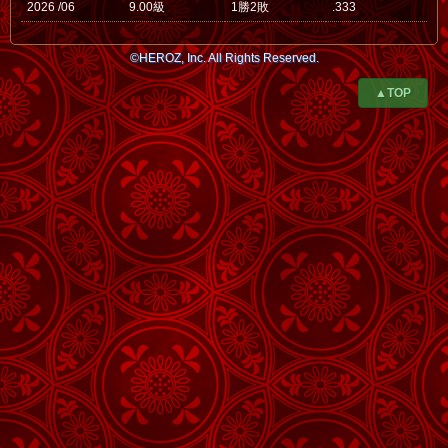
2026 /06
9.00級
1勝2敗
.333
©HEROZ, Inc. All Rights Reserved.
▲TOP