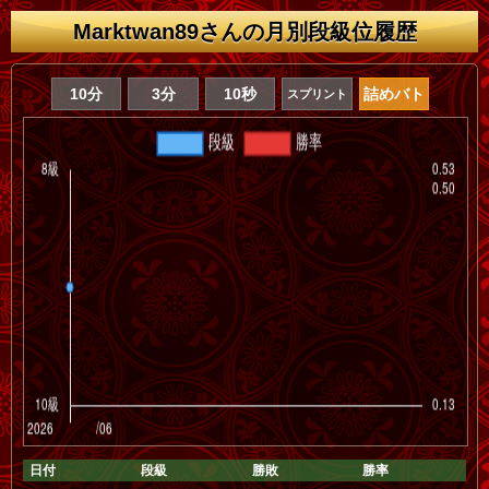
Marktwan89さんの月別段級位履歴
10分
3分
10秒
詰めバト
スプリント
日付
段級
勝敗
勝率