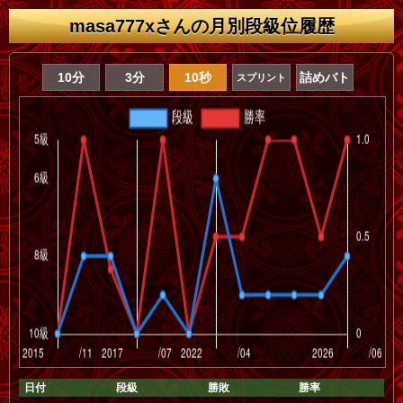
masa777xさんの月別段級位履歴
10分
3分
10秒
詰めバト
スプリント
日付
段級
勝敗
勝率