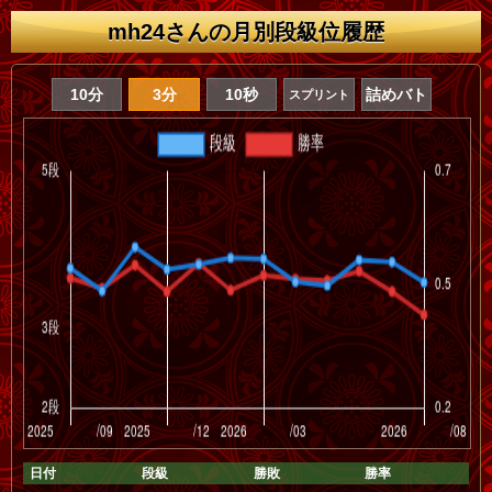
mh24さんの月別段級位履歴
10分
3分
10秒
詰めバト
スプリント
日付
段級
勝敗
勝率