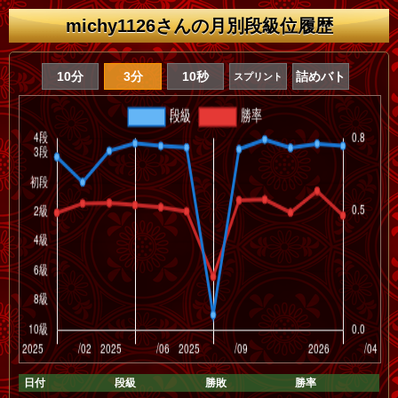
michy1126さんの月別段級位履歴
10分
3分
10秒
詰めバト
スプリント
日付
段級
勝敗
勝率