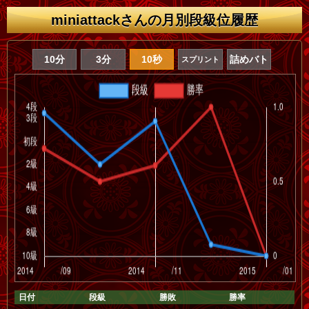
miniattackさんの月別段級位履歴
10分
3分
10秒
詰めバト
スプリント
日付
段級
勝敗
勝率