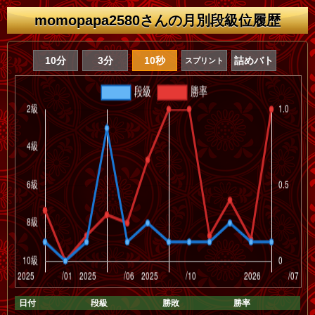
momopapa2580さんの月別段級位履歴
10分
3分
10秒
詰めバト
スプリント
日付
段級
勝敗
勝率