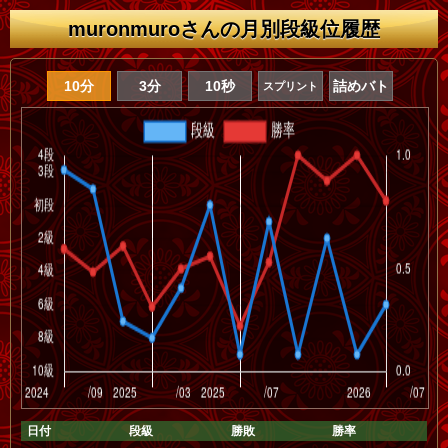
muronmuroさんの月別段級位履歴
10分
3分
10秒
詰めバト
スプリント
日付
段級
勝敗
勝率