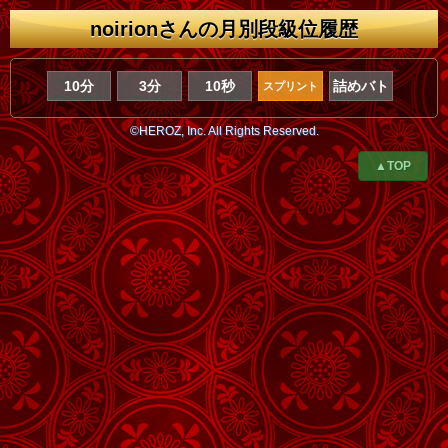
noirionさんの月別段級位履歴
10分
3分
10秒
詰めバト
スプリント
©HEROZ, Inc. All Rights Reserved.
▲TOP