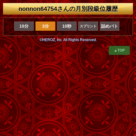
nonnon64754さんの月別段級位履歴
10分
3分
10秒
詰めバト
スプリント
©HEROZ, Inc. All Rights Reserved.
▲TOP