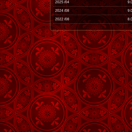
2025 /04
9.
2024 /08
9.
2022 /08
8.