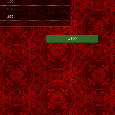
1.00
1.00
.666
▲TOP