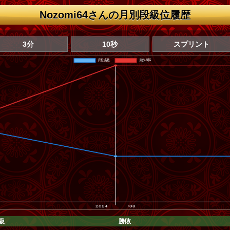
Nozomi64さんの月別段級位履歴
3分
10秒
スプリント
級
勝敗