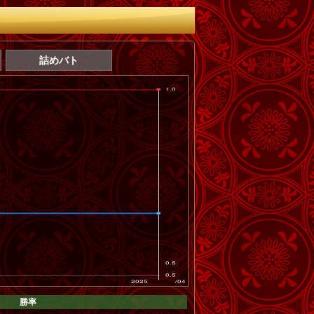
詰めバト
勝率