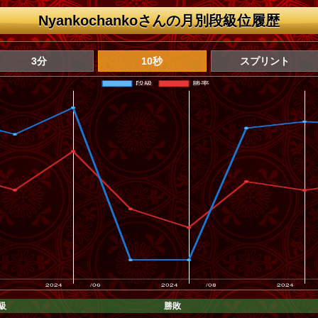
Nyankochankoさんの月別段級位履歴
3分
10秒
スプリント
級
勝敗