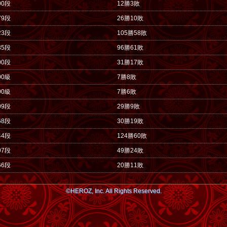
00段
12勝3敗
79段
26勝10敗
23段
105勝58敗
35段
96勝61敗
00段
31勝17敗
00級
7勝8敗
00級
7勝6敗
09段
29勝9敗
68段
30勝19敗
44段
124勝60敗
97段
49勝24敗
66段
20勝11敗
©HEROZ, Inc. All Rights Reserved.