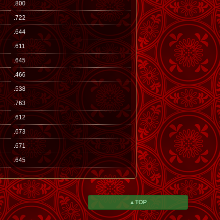
.800
.722
.644
.611
.645
.466
.538
.763
.612
.673
.671
.645
▲TOP