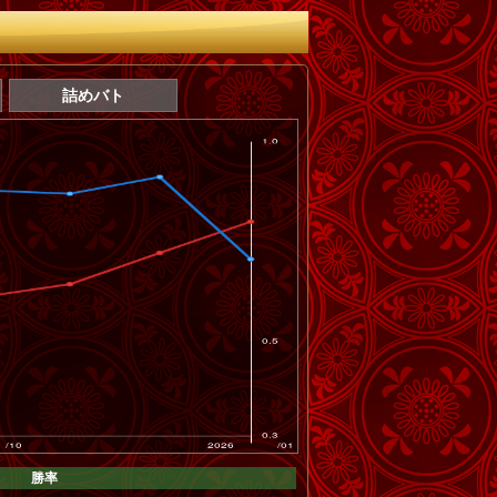
詰めバト
勝率