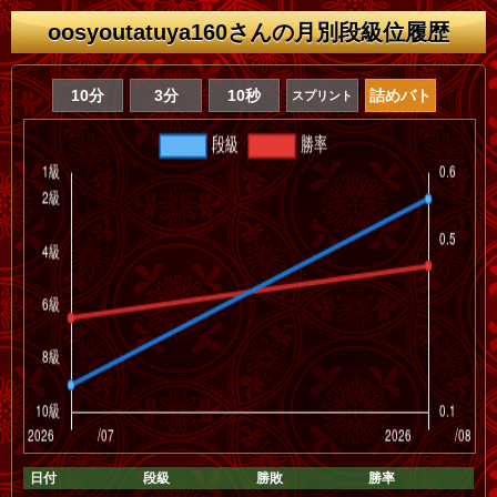
oosyoutatuya160さんの月別段級位履歴
10分
3分
10秒
詰めバト
スプリント
日付
段級
勝敗
勝率