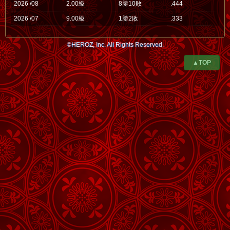
2026 /08
2.00級
8勝10敗
.444
2026 /07
9.00級
1勝2敗
.333
©HEROZ, Inc. All Rights Reserved.
▲TOP