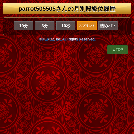
parrot505505さんの月別段級位履歴
10分
3分
10秒
詰めバト
スプリント
©HEROZ, Inc. All Rights Reserved.
▲TOP