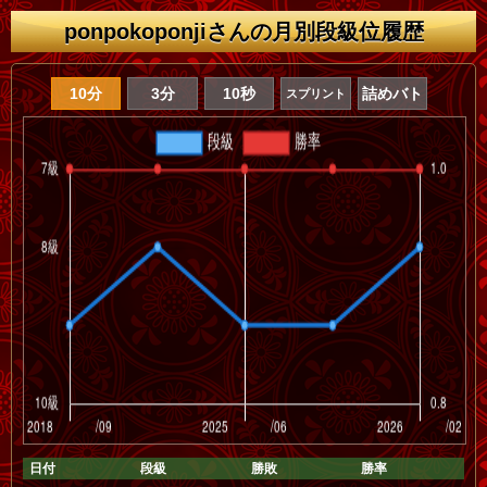
ponpokoponjiさんの月別段級位履歴
10分
3分
10秒
詰めバト
スプリント
日付
段級
勝敗
勝率