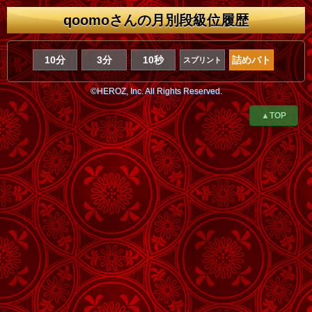
qoomoさんの月別段級位履歴
10分
3分
10秒
詰めバト
スプリント
©HEROZ, Inc. All Rights Reserved.
▲TOP