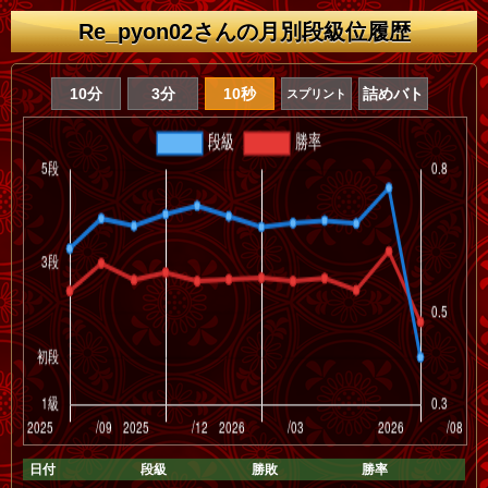
Re_pyon02さんの月別段級位履歴
10分
3分
10秒
詰めバト
スプリント
日付
段級
勝敗
勝率