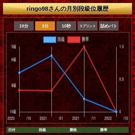
ringo98さんの月別段級位履歴
10分
3分
10秒
詰めバト
スプリント
日付
段級
勝敗
勝率