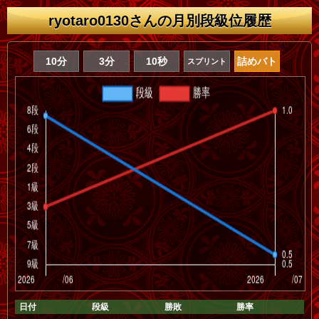
ryotaro0130さんの月別段級位履歴
10分
3分
10秒
詰めバト
スプリント
日付
段級
勝敗
勝率