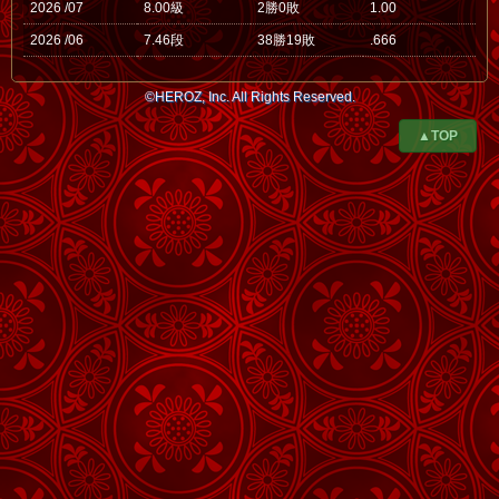
2026 /07
8.00級
2勝0敗
1.00
2026 /06
7.46段
38勝19敗
.666
©HEROZ, Inc. All Rights Reserved.
▲TOP