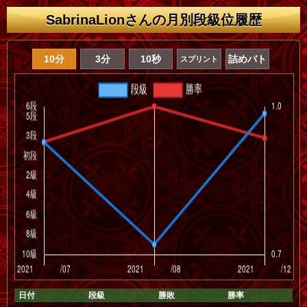
SabrinaLionさんの月別段級位履歴
10分
3分
10秒
詰めバト
スプリント
日付
段級
勝敗
勝率