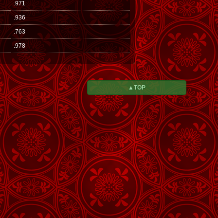
.971
.936
.763
.978
▲TOP