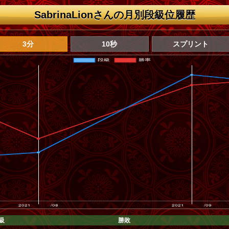
SabrinaLionさんの月別段級位履歴
3分
10秒
スプリント
級
勝敗