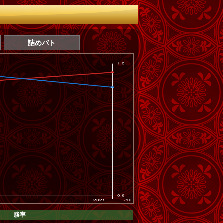
詰めバト
勝率