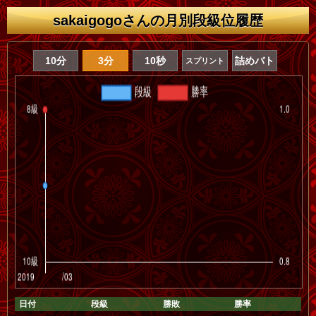
sakaigogoさんの月別段級位履歴
10分
3分
10秒
詰めバト
スプリント
日付
段級
勝敗
勝率