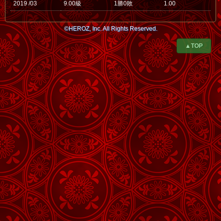
2019 /03
9.00級
1勝0敗
1.00
©HEROZ, Inc. All Rights Reserved.
▲TOP