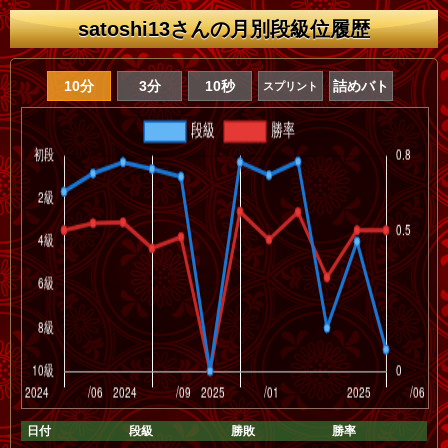
satoshi13さんの月別段級位履歴
10分
3分
10秒
詰めバト
スプリント
日付
段級
勝敗
勝率