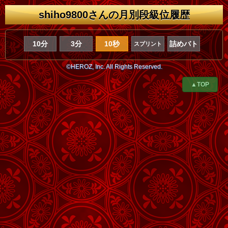
shiho9800さんの月別段級位履歴
10分
3分
10秒
詰めバト
スプリント
©HEROZ, Inc. All Rights Reserved.
▲TOP