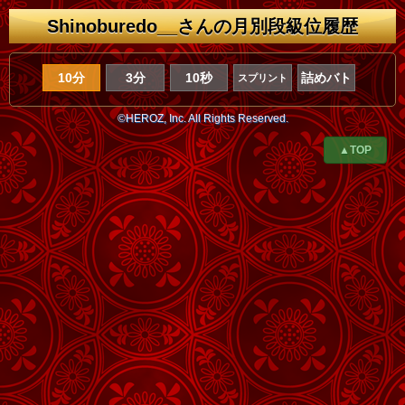
Shinoburedo__さんの月別段級位履歴
10分
3分
10秒
詰めバト
スプリント
©HEROZ, Inc. All Rights Reserved.
▲TOP