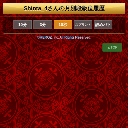
Shinta_4さんの月別段級位履歴
10分
3分
10秒
詰めバト
スプリント
©HEROZ, Inc. All Rights Reserved.
▲TOP