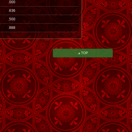
.000
.636
.500
.888
▲TOP