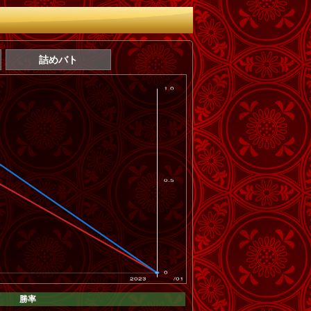
詰めバト
勝率