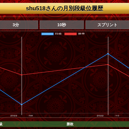
shu518さんの月別段級位履歴
3分
10秒
スプリント
級
勝敗