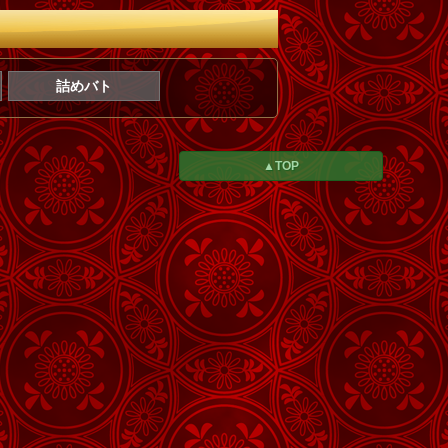
詰めバト
▲TOP