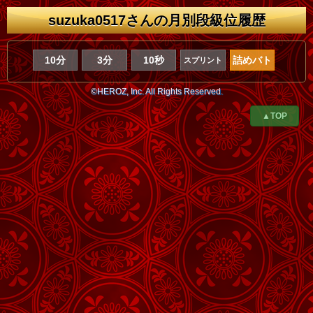
suzuka0517さんの月別段級位履歴
10分
3分
10秒
詰めバト
スプリント
©HEROZ, Inc. All Rights Reserved.
▲TOP