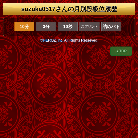
suzuka0517さんの月別段級位履歴
10分
3分
10秒
詰めバト
スプリント
©HEROZ, Inc. All Rights Reserved.
▲TOP