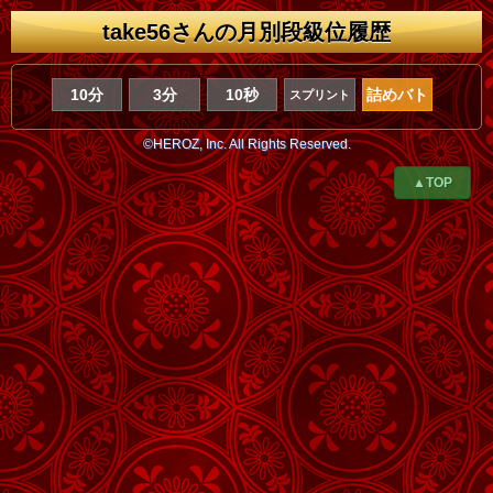
take56さんの月別段級位履歴
10分
3分
10秒
詰めバト
スプリント
©HEROZ, Inc. All Rights Reserved.
▲TOP