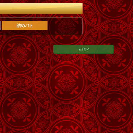
詰めバト
▲TOP