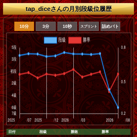
tap_diceさんの月別段級位履歴
10分
3分
10秒
詰めバト
スプリント
日付
段級
勝敗
勝率