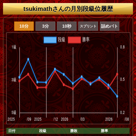
tsukimathさんの月別段級位履歴
10分
3分
10秒
詰めバト
スプリント
日付
段級
勝敗
勝率