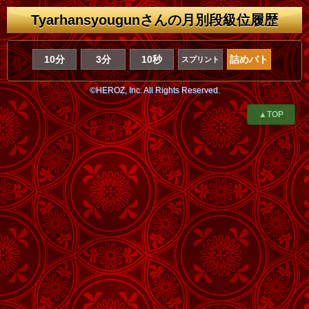
Tyarhansyougunさんの月別段級位履歴
10分
3分
10秒
詰めバト
スプリント
©HEROZ, Inc. All Rights Reserved.
▲TOP