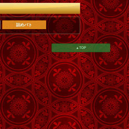
詰めバト
▲TOP