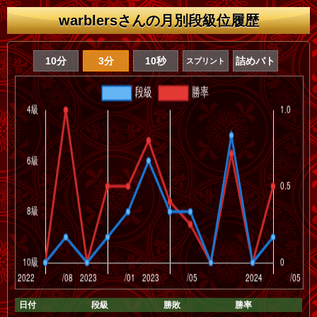
warblersさんの月別段級位履歴
10分
3分
10秒
詰めバト
スプリント
日付
段級
勝敗
勝率