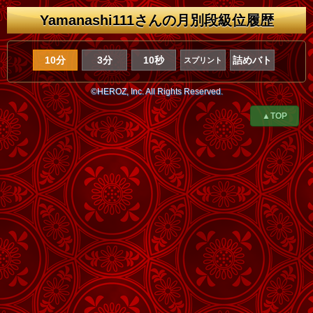
Yamanashi111さんの月別段級位履歴
10分
3分
10秒
詰めバト
スプリント
©HEROZ, Inc. All Rights Reserved.
▲TOP