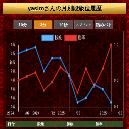
yasimさんの月別段級位履歴
10分
3分
10秒
詰めバト
スプリント
日付
段級
勝敗
勝率