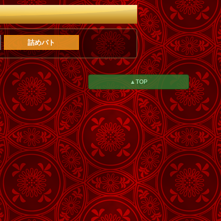
詰めバト
▲TOP