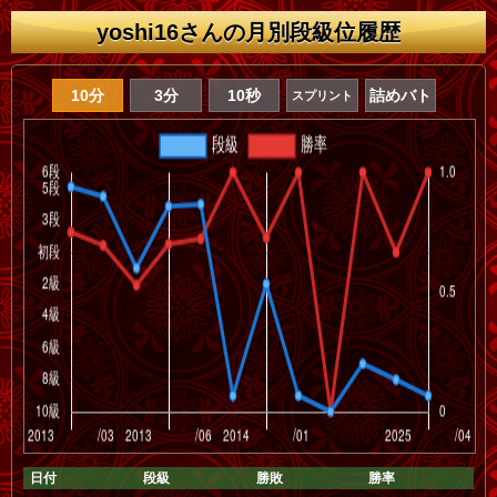
yoshi16さんの月別段級位履歴
10分
3分
10秒
詰めバト
スプリント
日付
段級
勝敗
勝率