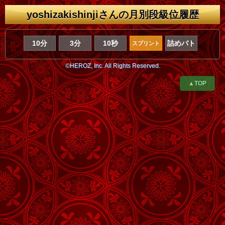
yoshizakishinjiさんの月別段級位履歴
10分
3分
10秒
詰めバト
スプリント
©HEROZ, Inc. All Rights Reserved.
▲TOP