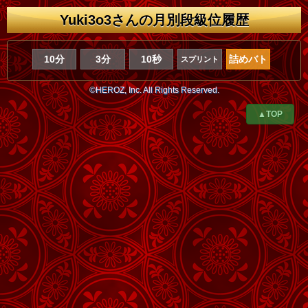
Yuki3o3さんの月別段級位履歴
10分
3分
10秒
詰めバト
スプリント
©HEROZ, Inc. All Rights Reserved.
▲TOP